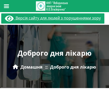
Перейти
Версія сайту для людей з порушеннями зору
до
вмісту
Доброго дня лікарю
Домашня
::
Доброго дня лікарю