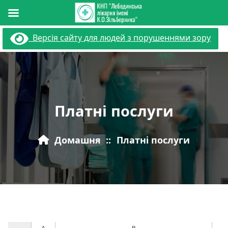
Перейти
Версія сайту для людей з порушеннями зору
до
вмісту
Платні послуги
Домашня
::
Платні послуги