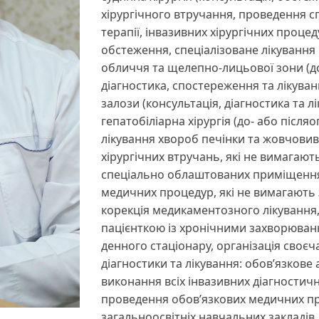
хірургічного втручання, проведення с
терапії, інвазивних хірургічних процед
обстеження, спеціалізоване лікування п
обличчя та щелепно-лицьової зони (до
діагностика, спостереження та лікуван
залози (консультація, діагностика та 
гепатобіліарна хірургія (до- або після
лікування хвороб печінки та жовчовив
хірургічних втручань, які не вимагають
спеціально облаштованих приміщення
медичних процедур, які не вимагають 
корекція медикаментозного лікування
пацієнткою із хронічними захворюван
денного стаціонару, організація своєч
діагностики та лікування: обов’язкове
виконання всіх інвазивних діагностичн
проведення обов’язкових медичних пр
загальноосвітніх навчальних закладі