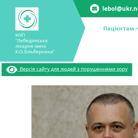
Перейти
lebol@ukr.n
до
вмісту
Пацієнтам
КНП
"Лебединська
лікарня імені
К.О.Зільберника"
Версія сайту для людей з порушеннями зору