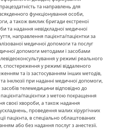
працездатність та направлень для
сякденного функціонування особи,
ги, а також виклик бригади екстреної
би та надання невідкладної медичної
буття, направлення пацієнта/пацієнтки за
алізованої медичної допомоги та послуг
едичної допомоги методами і засобами
левідеоконсультування у режимі реального
и, спостереження у режимі віддаленого
еженням та із застосуванням інших методів,
та інклюзії при наданні медичної допомоги,
і засобів телемедицини відповідно до
 пацієнта/пацієнтки з метою покращення
ння своєї хвороби, а також надання
 ускладнень, проведення малих хірургічних
ації пацієнта, в спеціально облаштованих
нням або без надання послуг з анестезії.