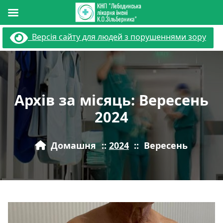
Перейти
Версія сайту для людей з порушеннями зору
до
вмісту
Архів за місяць: Вересень
2024
Домашня
::
2024
::
Вересень