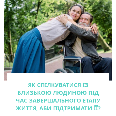
ЯК СПІЛКУВАТИСЯ ІЗ
БЛИЗЬКОЮ ЛЮДИНОЮ ПІД
ЧАС ЗАВЕРШАЛЬНОГО ЕТАПУ
ЖИТТЯ, АБИ ПІДТРИМАТИ ЇЇ?