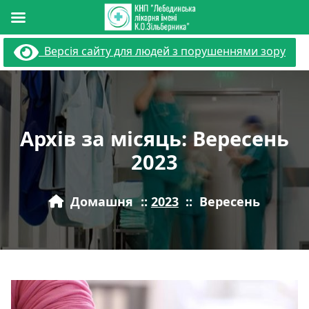
Перейти
Версія сайту для людей з порушеннями зору
до
вмісту
Архів за місяць: Вересень
2023
Домашня
::
2023
::
Вересень