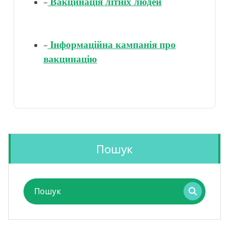
–
Вакцинація літніх людей
–
Інформаційна кампанія про
вакцинацію
Пошук
Пошук
для: