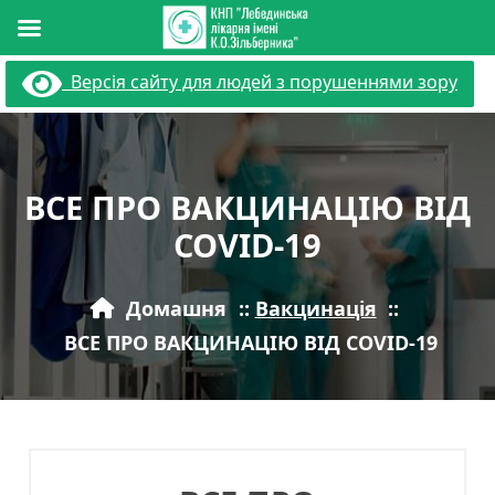
Перейти
Версія сайту для людей з порушеннями зору
до
вмісту
ВСЕ ПРО ВАКЦИНАЦІЮ ВІД
COVID-19
Домашня
::
Вакцинація
::
ВСЕ ПРО ВАКЦИНАЦІЮ ВІД COVID-19