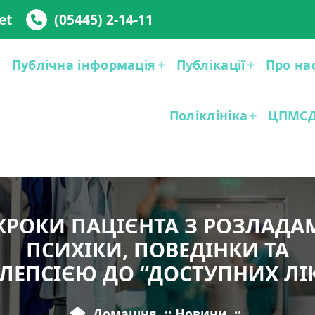
et
(05445) 2-14-11
Публічна інформація
Публікації
Про на
Поліклініка
ЦПМС
 КРОКИ ПАЦІЄНТА З РОЗЛАДА
ПСИХІКИ, ПОВЕДІНКИ ТА
ІЛЕПСІЄЮ ДО “ДОСТУПНИХ ЛІК
Домашня
::
Новини
::