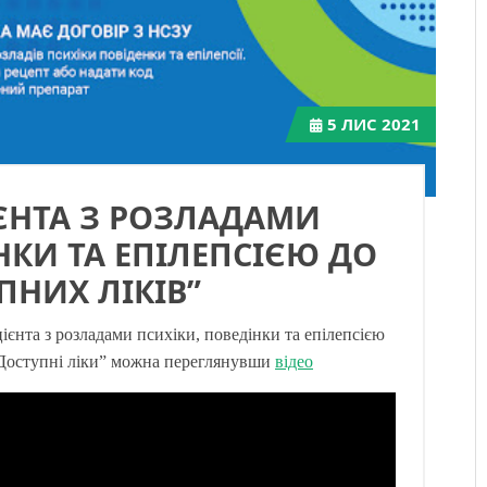
5
ЛИС 2021
ЄНТА З РОЗЛАДАМИ
НКИ ТА ЕПІЛЕПСІЄЮ ДО
ПНИХ ЛІКІВ”
єнта з розладами психіки, поведінки та епілепсією
“Доступні ліки” можна переглянувши
відео