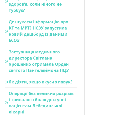
здоров’я, коли нічого не
турбує?
Де шукати інформацію про
КТ та МРТ? НСЗУ запустила
новий дашборд із даними
ЕСОЗ
Заступниця медичного
директора Світлана
Ярошенко отримала Орден
святого Пантелеймона ПЦУ
Як діяти, якщо вкусив павук?
Операції без великих розрізів
і тривалого болю доступні
пацієнтам Лебединської
лікарні