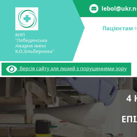
Перейти
lebol@ukr.n
до
вмісту
Пацієнтам
КНП
"Лебединська
лікарня імені
К.О.Зільберника"
Версія сайту для людей з порушеннями зору
4
ЕП