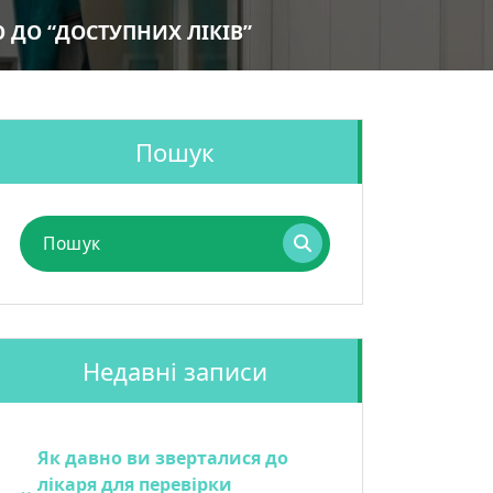
 ДО “ДОСТУПНИХ ЛІКІВ”
Пошук
Пошук
для:
Недавні записи
Як давно ви зверталися до
лікаря для перевірки