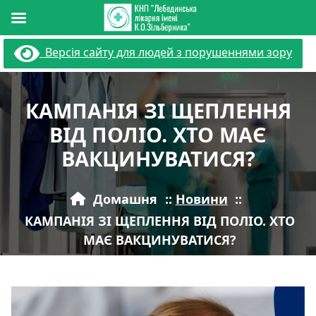
Перейти
Версія сайту для людей з порушеннями зору
до
вмісту
КАМПАНІЯ ЗІ ЩЕПЛЕННЯ
ВІД ПОЛІО. ХТО МАЄ
ВАКЦИНУВАТИСЯ?
Домашня
::
Новини
::
КАМПАНІЯ ЗІ ЩЕПЛЕННЯ ВІД ПОЛІО. ХТО
МАЄ ВАКЦИНУВАТИСЯ?