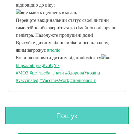
відповідно до віку;
не мають щеплень взагалі.
Перевірте вакцинальний статус своєї дитини
самостійно або зверніться до сімейного лікаря чи
педіатра. Надолужте пропущені дози!
Врятуйте дитину від невиліковного паралічу,
яким загрожує
#поліо
Коли щеплювати дитину від поліомієліту
https://bit.ly/3gUqQY7
#МОЗ
#це_треба_знати
#ЗдороваУкраїна
#vaccinated
#VaccinesWork
#поліомієліт
Пошук