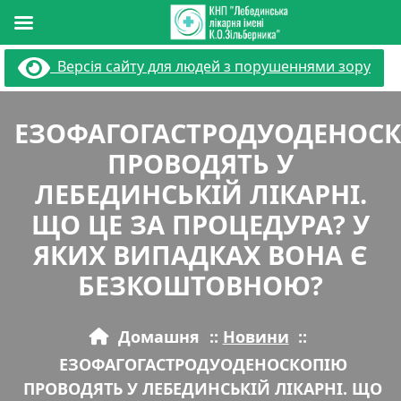
Перейти
Версія сайту для людей з порушеннями зору
до
вмісту
ЕЗОФАГОГАСТРОДУОДЕНОС
ПРОВОДЯТЬ У
ЛЕБЕДИНСЬКІЙ ЛІКАРНІ.
ЩО ЦЕ ЗА ПРОЦЕДУРА? У
ЯКИХ ВИПАДКАХ ВОНА Є
БЕЗКОШТОВНОЮ?
Домашня
::
Новини
::
ЕЗОФАГОГАСТРОДУОДЕНОСКОПІЮ
ПРОВОДЯТЬ У ЛЕБЕДИНСЬКІЙ ЛІКАРНІ. ЩО