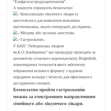
“Езофагогастродуоденоскопія”.
А пацієнти отримують безоплатно:
Консультацію лікуючого лікаря та
анестезіолога для виявлення можливих
протипоказань, аналіз попередніх досліджень.
Місцеву або загальну анестезію.
Гастроскопію.
У КНП “Лебединська лікарня
ім.К.О.Зільберника” цю процедуру проводять за
допомогою сучасного відеоендоскопу Brightfield,
повноекранна технологія якого забезпечує
зображення великого формату з чудовою
передачею кольору і чіткістю для ефективного
дослідження слизової.
Безоплатно пройти гастроскопію
можна за електронним направленням
сімейного або лікуючого лікаря.