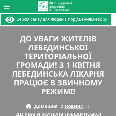
Перейти
Версія сайту для людей з порушеннями зору
до
вмісту
ДО УВАГИ ЖИТЕЛІВ
ЛЕБЕДИНСЬКОЇ
ТЕРИТОРІАЛЬНОЇ
ГРОМАДИ! З 1 КВІТНЯ
ЛЕБЕДИНСЬКА ЛІКАРНЯ
ПРАЦЮЄ В ЗВИЧНОМУ
РЕЖИМІ!
Домашня
::
Новини
::
ДО УВАГИ ЖИТЕЛІВ ЛЕБЕДИНСЬКОЇ