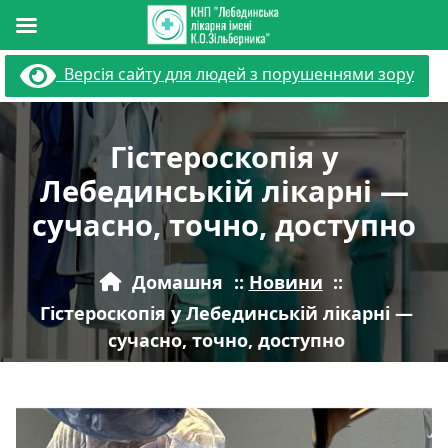
Перейти
Версія сайту для людей з порушеннями зору
до
вмісту
Гістероскопія у
Лебединській лікарні —
сучасно, точно, доступно
Домашня
::
Новини
::
Гістероскопія у Лебединській лікарні —
сучасно, точно, доступно