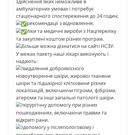
здійснення яких неможливе в
амбулаторних умовах і потребує
стаціонарного спостереження до 24 годин;
рекомендації з відновлення;
ліки та медичні вироби з Нацпереліку
та закуплені коштом різних програм.
Більше можна дізнатися на сайті НСЗУ.
У межах пакету наші лікарі виконують і
надають:
видалення доброякісного
новоутворення шкіри, жирової тканини
шкіри та підшкірної клітковини різних
локалізацій, включаючи гігроми, фіброми,
атероми та інші запальні патології шкіри.
хірургічну допомогу при різних
пошкодженнях, включаючи травми та
відкриті рани.
допомогу у післяпологовому і
післяабортному періоді, ускладнені