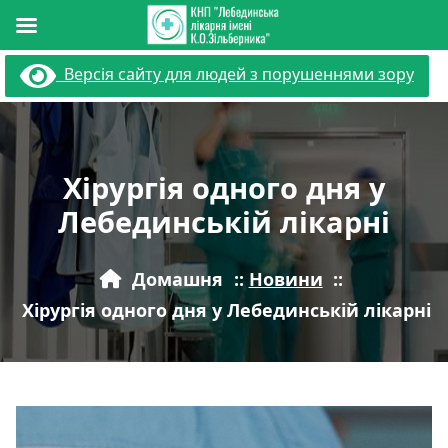
Перейти
Версія сайту для людей з порушеннями зору
до
вмісту
Хірургія одного дня у
Лебединській лікарні
Домашня
::
Новини
::
Хірургія одного дня у Лебединській лікарні