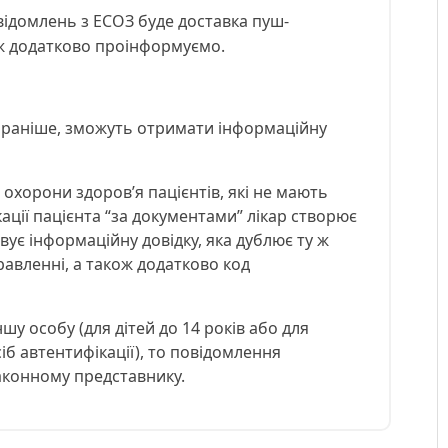
ідомлень з ЕСОЗ буде доставка пуш-
ож додатково проінформуємо.
 і раніше, зможуть отримати інформаційну
 охорони здоров’я пацієнтів, які не мають
ації пацієнта “за документами” лікар створює
вує інформаційну довідку, яка дублює ту ж
равленні, а також додатково код
у особу (для дітей до 14 років або для
іб автентифікації), то повідомлення
аконному представнику.