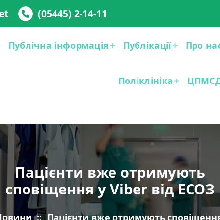
et
(05445) 2-14-11
Публічна інформація
Публікації
Про на
Поліклініка
ЦПМС
Пацієнти вже отримують
сповіщення у Viber від ЕСОЗ
Новини
::
Пацієнти вже отримують сповіщення 