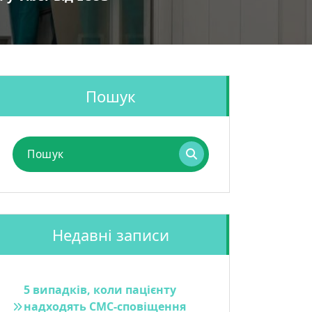
Пошук
Пошук
для:
Недавні записи
5 випадків, коли пацієнту
надходять СМС-сповіщення