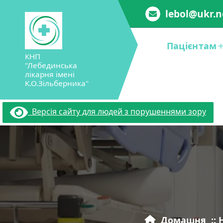
Перейти
lebol@ukr.n
до
вмісту
Пацієнтам
КНП
"Лебединська
лікарня імені
К.О.Зільберника"
Версія сайту для людей з порушеннями зору
Домашня
::