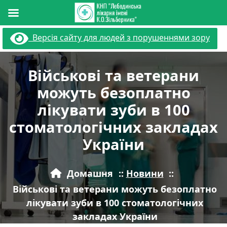
Перейти
Версія сайту для людей з порушеннями зору
до
вмісту
Військові та ветерани
можуть безоплатно
лікувати зуби в 100
стоматологічних закладах
України
Домашня
::
Новини
::
Військові та ветерани можуть безоплатно
лікувати зуби в 100 стоматологічних
закладах України